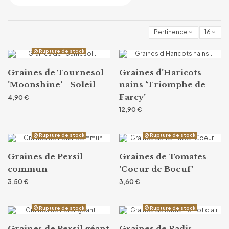
Pertinence
16
Rupture de stock
Graines de Tournesol
Graines d'Haricots
'Moonshine' - Soleil
nains 'Triomphe de
Farcy'
4,90 €
12,90 €
Rupture de stock
Rupture de stock
Graines de Persil
Graines de Tomates
commun
'Coeur de Boeuf'
3,50 €
3,60 €
Rupture de stock
Rupture de stock
Graines de Persil géant
Graines de Radis