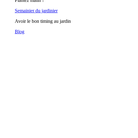
Plantez malin !
Semainier du jardinier
Avoir le bon timing au jardin
Blog
Accueil
Plantes d'extérieur
Les Arbres
Les Arbustes
Les Bambous
Les Annuelles
Les Vivaces
Les Succulentes
Verger & Potager
Les Petits Fruits
Les Agrumes
Plantes d'intérieur
Graines & Bulbes
Graines
Graines de fleurs
Graines de plantes potagères
Graines de plantes aromatiques
Lutte naturelle au jardin